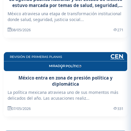
estuvo marcada por temas de salud, seguridad,
justicia social y fortalecimiento institucional.
México atraviesa una etapa de transformación institucional
donde salud, seguridad, justicia social...
08/05/2026
271
México entra en zona de presión política y
diplomática
La política mexicana atraviesa uno de sus momentos más
delicados del año. Las acusaciones realiz...
07/05/2026
331