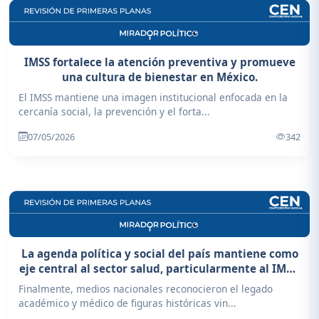
IMSS fortalece la atención preventiva y promueve
una cultura de bienestar en México.
El IMSS mantiene una imagen institucional enfocada en la
cercanía social, la prevención y el forta...
07/05/2026
342
La agenda política y social del país mantiene como
eje central al sector salud, particularmente al IMSS,
institución que enfrenta simultáneamente
Finalmente, medios nacionales reconocieron el legado
desafíos operativos, demandas sociales y procesos
académico y médico de figuras históricas vin...
de modernización.