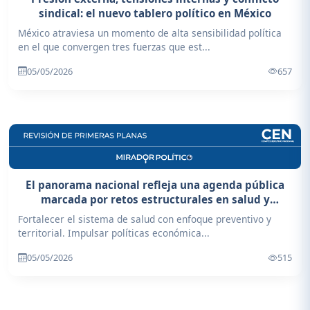
sindical: el nuevo tablero político en México
México atraviesa un momento de alta sensibilidad política
en el que convergen tres fuerzas que est...
05/05/2026
657
El panorama nacional refleja una agenda pública
marcada por retos estructurales en salud y
economía
Fortalecer el sistema de salud con enfoque preventivo y
territorial. Impulsar políticas económica...
05/05/2026
515