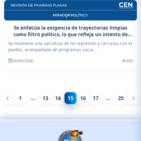
Se enfatiza la exigencia de trayectorias limpias
como filtro político, lo que refleja un intento de
consolidación y control interno del partido
Se mantiene una narrativa de no represión y cercanía con el
pueblo, acompañada de programas socia...
04/05/2026
505
1
...
13
14
15
16
17
...
25