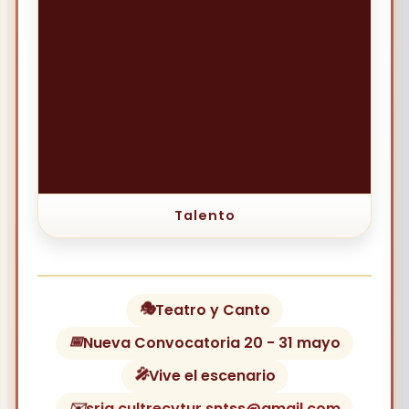
Talento
🎭
Teatro y Canto
📅
Nueva Convocatoria 20 - 31 mayo
🎤
Vive el escenario
✉️
sria.cultrecytur.sntss@gmail.com